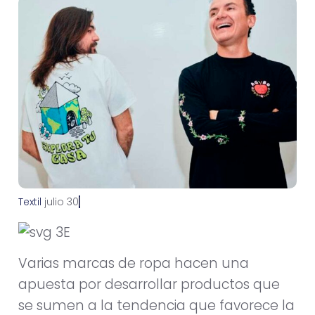
Textil
j
u
l
i
o
3
0
,
2
0
2
1
Varias marcas de ropa hacen una
apuesta por desarrollar productos que
se sumen a la tendencia que favorece la