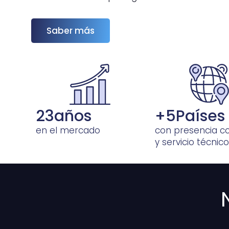
Saber más
24
años
+
5
Países
en el mercado
con presencia c
y servicio técnico