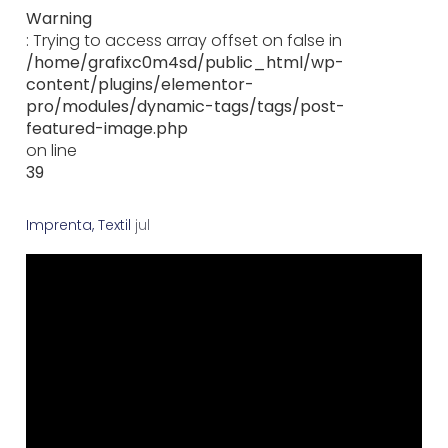
Warning
: Trying to access array offset on false in
/home/grafixc0m4sd/public_html/wp-
content/plugins/elementor-
pro/modules/dynamic-tags/tags/post-
featured-image.php
on line
39
Imprenta
,
Textil
j
u
l
i
o
1
0
,
2
0
1
5