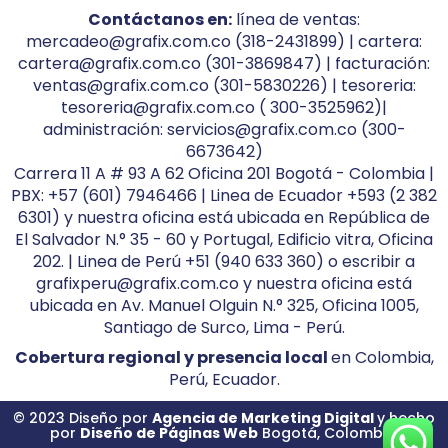
Contáctanos en:
línea de ventas:
mercadeo@grafix.com.co (318-2431899) | cartera:
cartera@grafix.com.co (301-3869847) | facturación:
ventas@grafix.com.co (301-5830226) | tesoreria:
tesoreria@grafix.com.co ( 300-3525962)|
administración: servicios@grafix.com.co (300-
6673642)
Carrera 11 A # 93 A 62 Oficina 201 Bogotá - Colombia |
PBX: +57 (601) 7946466 | Linea de Ecuador +593 (2 382
6301) y nuestra oficina está ubicada en República de
El Salvador N.° 35 - 60 y Portugal, Edificio vitra, Oficina
202. | Linea de Perú +51 (940 633 360) o escribir a
grafixperu@grafix.com.co y nuestra oficina está
ubicada en Av. Manuel Olguin N.° 325, Oficina 1005,
Santiago de Surco, Lima - Perú.
Cobertura regional y presencia local
en Colombia,
Perú, Ecuador.
© 2023 Diseño por
Agencia de Marketing Digital
y hecho
por
Diseño de Páginas Web
Bogotá, Colombia.