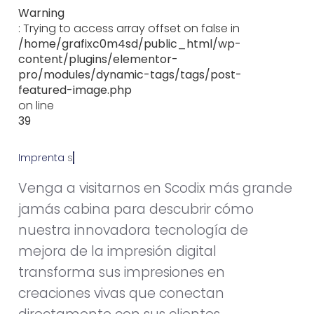
Warning
: Trying to access array offset on false in
/home/grafixc0m4sd/public_html/wp-
content/plugins/elementor-
pro/modules/dynamic-tags/tags/post-
featured-image.php
on line
39
Imprenta
s
e
p
t
i
e
m
b
r
e
4
,
2
0
1
3
Venga a visitarnos en Scodix más grande
jamás cabina para descubrir cómo
nuestra innovadora tecnología de
mejora de la impresión digital
transforma sus impresiones en
creaciones vivas que conectan