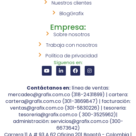
Nuestros clientes
BlogGrafix
Empresa:
Sobre nosotros
Trabaja con nosotros
Política de privacidad
Síguenos en:
Contáctanos en:
línea de ventas:
mercadeo@grafix.com.co (318-2431899) | cartera:
cartera@grafix.com.co (301-3869847) | facturación:
ventas@grafix.com.co (301-5830226) | tesoreria:
tesoreria@grafix.com.co ( 300-3525962)|
administración: servicios@grafix.com.co (300-
6673642)
Carrera 11 A # 93 A 62 Oficina 201 Bogotá - Colombia |