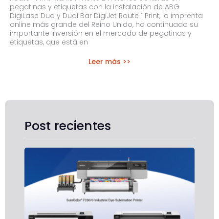
pegatinas y etiquetas con la instalación de ABG
DigiLase Duo y Dual Bar DigiJet Route 1 Print, la imprenta
online más grande del Reino Unido, ha continuado su
importante inversión en el mercado de pegatinas y
etiquetas, que está en
Leer más >>
Post recientes
Co
de 
imp
Eps
Sur
S81
y F