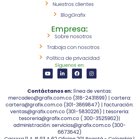
Nuestros clientes
BlogGrafix
Empresa:
Sobre nosotros
Trabaja con nosotros
Política de privacidad
Síguenos en:
Contáctanos en:
línea de ventas:
mercadeo@grafix.com.co (318-2431899) | cartera:
cartera@grafix.com.co (301-3869847) | facturación:
ventas@grafix.com.co (301-5830226) | tesoreria:
tesoreria@grafix.com.co ( 300-3525962)|
administración: servicios@grafix.com.co (300-
6673642)
Carrera 11 A # 93 A 62 Oficina 201 Bogotá - Colombia |