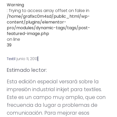
Warning
: Trying to access array offset on false in
/home/grafixc0m4sd/public_html/wp-
content/plugins/elementor-
pro/modules/dynamic-tags/tags/post-
featured-image.php
on line
39
Textil
j
u
n
i
o
1
1
,
2
0
1
3
Estimado lector:
Esta edición especial versará sobre la
impresión industrial inkjet para textiles.
Este es un campo muy amplio, que con
frecuencia da lugar a problemas de
comunicación. Para mejorar esos