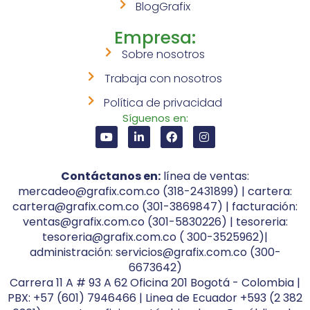
BlogGrafix
Empresa:
Sobre nosotros
Trabaja con nosotros
Política de privacidad
Síguenos en:
Contáctanos en:
línea de ventas:
mercadeo@grafix.com.co (318-2431899) | cartera:
cartera@grafix.com.co (301-3869847) | facturación:
ventas@grafix.com.co (301-5830226) | tesoreria:
tesoreria@grafix.com.co ( 300-3525962)|
administración: servicios@grafix.com.co (300-
6673642)
Carrera 11 A # 93 A 62 Oficina 201 Bogotá - Colombia |
PBX: +57 (601) 7946466 | Linea de Ecuador +593 (2 382