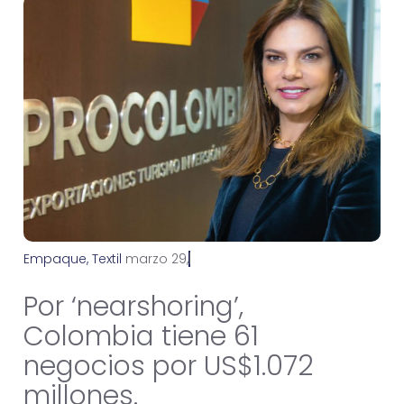
Empaque
,
Textil
m
a
r
z
o
2
9
,
2
0
2
2
Por ‘nearshoring’,
Colombia tiene 61
negocios por US$1.072
millones.