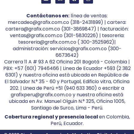
Contáctanos en:
línea de ventas:
mercadeo@grafix.com.co (318-2431899) | cartera:
cartera@grafix.com.co (301-3869847) | facturación:
ventas@grafix.com.co (301-5830226) | tesoreria:
tesoreria@grafix.com.co ( 300-3525962)|
administración: servicios@grafix.com.co (300-
6673642)
Carrera 11 A # 93 A 62 Oficina 201 Bogotá - Colombia |
PBX: +57 (601) 7946466 | Linea de Ecuador +593 (2 382
6301) y nuestra oficina está ubicada en República de
El Salvador N.° 35 - 60 y Portugal, Edificio vitra, Oficina
202. | Linea de Perú +51 (940 633 360) o escribir a
grafixperu@grafix.com.co y nuestra oficina está
ubicada en Av. Manuel Olguin N.° 325, Oficina 1005,
Santiago de Surco, Lima - Perú.
Cobertura regional y presencia local
en Colombia,
Perú, Ecuador.