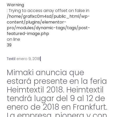
Warning
: Trying to access array offset on false in
/home/grafixc0m4sd/public_html/wp-
content/plugins/elementor-
pro/modules/dynamic-tags/tags/post-
featured-image.php
on line
39
Textil
e
n
e
r
o
9
,
2
0
1
8
Mimaki anuncia que
estará presente en la feria
Heimtextil 2018. Heimtextil
tendrá lugar del 9 al 12 de
enero de 2018 en Frankfurt.
La empresa, pionera y con