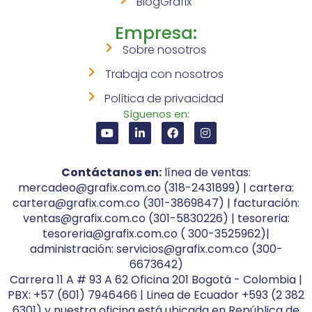
BlogGrafix
Empresa:
Sobre nosotros
Trabaja con nosotros
Política de privacidad
Síguenos en:
Contáctanos en:
línea de ventas:
mercadeo@grafix.com.co (318-2431899) | cartera:
cartera@grafix.com.co (301-3869847) | facturación:
ventas@grafix.com.co (301-5830226) | tesoreria:
tesoreria@grafix.com.co ( 300-3525962)|
administración: servicios@grafix.com.co (300-
6673642)
Carrera 11 A # 93 A 62 Oficina 201 Bogotá - Colombia |
PBX: +57 (601) 7946466 | Linea de Ecuador +593 (2 382
6301) y nuestra oficina está ubicada en República de