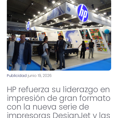
Publicidad
j
u
n
i
o
1
9
,
2
0
2
6
HP refuerza su liderazgo en
impresión de gran formato
con la nueva serie de
impresoras DesignJet y las