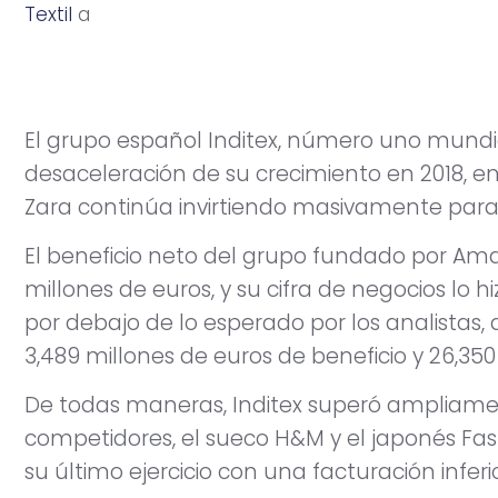
Textil
a
b
r
i
l
1
1
,
2
0
1
9
El grupo español Inditex, número uno mundial
desaceleración de su crecimiento en 2018, 
Zara continúa invirtiendo masivamente para 
El beneficio neto del grupo fundado por Ama
millones de euros, y su cifra de negocios lo hi
por debajo de lo esperado por los analistas
3,489 millones de euros de beneficio y 26,350
De todas maneras, Inditex superó ampliamen
competidores, el sueco H&M y el japonés Fast
su último ejercicio con una facturación inferi