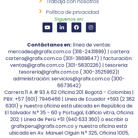
Trabaja con nosotros
Política de privacidad
Síguenos en:
Contáctanos en:
línea de ventas:
mercadeo@grafix.com.co (318-2431899) | cartera:
cartera@grafix.com.co (301-3869847) | facturación:
ventas@grafix.com.co (301-5830226) | tesoreria:
tesoreria@grafix.com.co ( 300-3525962)|
administración: servicios@grafix.com.co (300-
6673642)
Carrera 11 A # 93 A 62 Oficina 201 Bogotá - Colombia |
PBX: +57 (601) 7946466 | Linea de Ecuador +593 (2 382
6301) y nuestra oficina está ubicada en República de
El Salvador N.° 35 - 60 y Portugal, Edificio vitra, Oficina
202. | Linea de Perú +51 (940 633 360) o escribir a
grafixperu@grafix.com.co y nuestra oficina está
ubicada en Av. Manuel Olguin N.° 325, Oficina 1005,