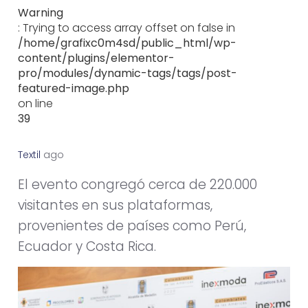
Warning
: Trying to access array offset on false in
/home/grafixc0m4sd/public_html/wp-
content/plugins/elementor-
pro/modules/dynamic-tags/tags/post-
featured-image.php
on line
39
Textil
a
g
o
s
t
o
2
0
,
2
0
2
0
El evento congregó cerca de 220.000
visitantes en sus plataformas,
provenientes de países como Perú,
Ecuador y Costa Rica.