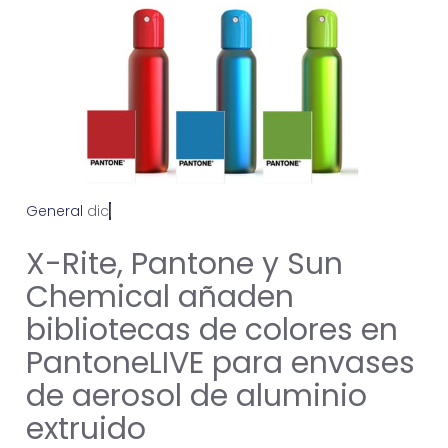
General
d
i
c
i
e
m
b
r
e
2
3
,
2
0
2
4
X-Rite, Pantone y Sun
Chemical añaden
bibliotecas de colores en
PantoneLIVE para envases
de aerosol de aluminio
extruido