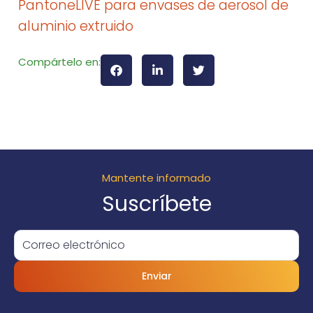
PantoneLIVE para envases de aerosol de
aluminio extruido
Compártelo en:
Mantente informado
Suscríbete
Enviar