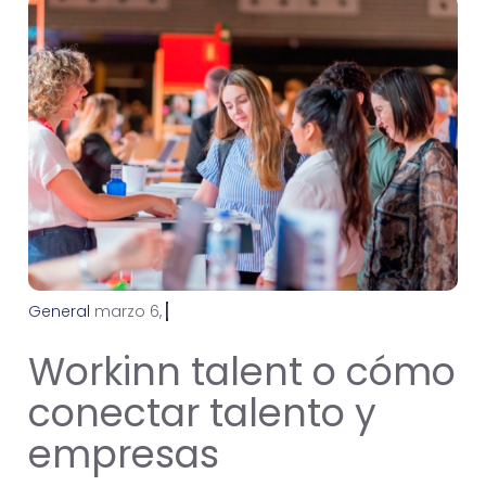
General
m
a
r
z
o
6
,
2
0
2
4
Workinn talent o cómo
conectar talento y
empresas