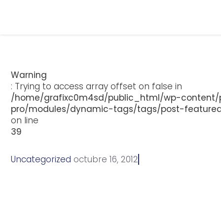
Warning
: Trying to access array offset on false in
/home/grafixc0m4sd/public_html/wp-content/p
pro/modules/dynamic-tags/tags/post-feature
on line
39
Uncategorized
o
c
t
u
b
r
e
1
6
,
2
0
1
2