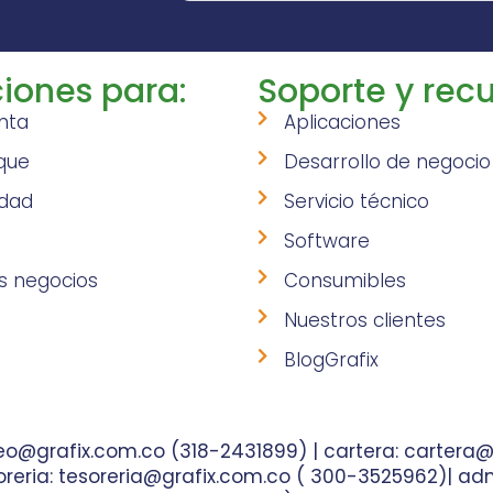
iones para:
Soporte y recu
nta
Aplicaciones
que
Desarrollo de negocio
idad
Servicio técnico
Software
s negocios
Consumibles
Nuestros clientes
BlogGrafix
o@grafix.com.co (318-2431899) | cartera: cartera@
reria: tesoreria@grafix.com.co ( 300-3525962)| adm