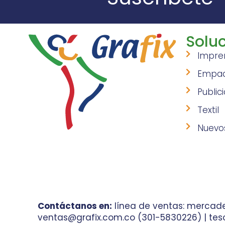
Soluc
Impre
Empa
Public
Textil
Nuevo
Contáctanos en:
línea de ventas: mercade
ventas@grafix.com.co (301-5830226) | teso