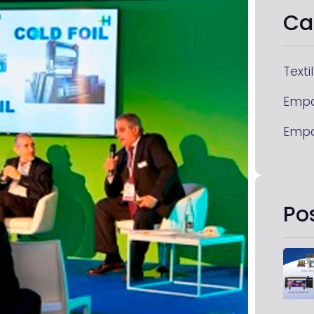
Ca
Textil
Emp
Emp
Po