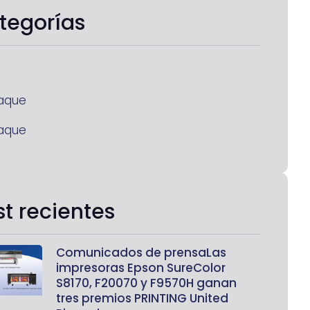
tegorías
aque
aque
st recientes
Comunicados de prensaLas
impresoras Epson SureColor
S8170, F20070 y F9570H ganan
tres premios PRINTING United