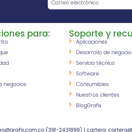
iones para:
Soporte y recu
nta
Aplicaciones
que
Desarrollo de negocio
idad
Servicio técnico
Software
s negocios
Consumibles
Nuestros clientes
BlogGrafix
o@grafix.com.co (318-2431899) | cartera: cartera@