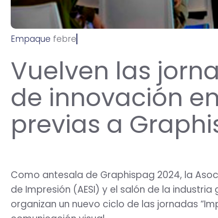
Empaque
f
e
b
r
e
r
o
2
3
,
2
0
2
4
Vuelven las jorn
de innovación en
previas a Graph
Como antesala de Graphispag 2024, la Asoc
de Impresión (AESI) y el salón de la industria
organizan un nuevo ciclo de las jornadas “Im