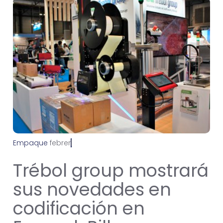
Empaque
f
e
b
r
e
r
o
2
6
,
2
0
2
4
Trébol group mostrará
sus novedades en
codificación en