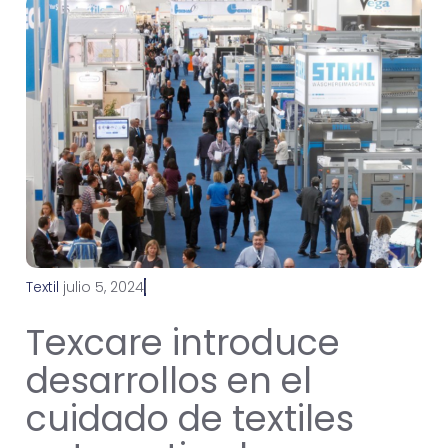
Textil
j
u
l
i
o
5
,
2
0
2
4
Texcare introduce
desarrollos en el
cuidado de textiles