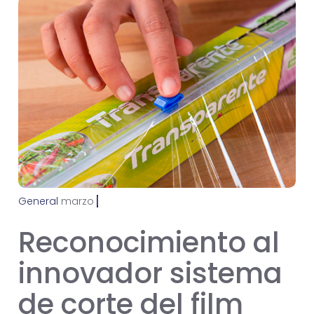
General
m
a
r
z
o
2
8
,
2
0
2
4
Reconocimiento al
innovador sistema
de corte del film