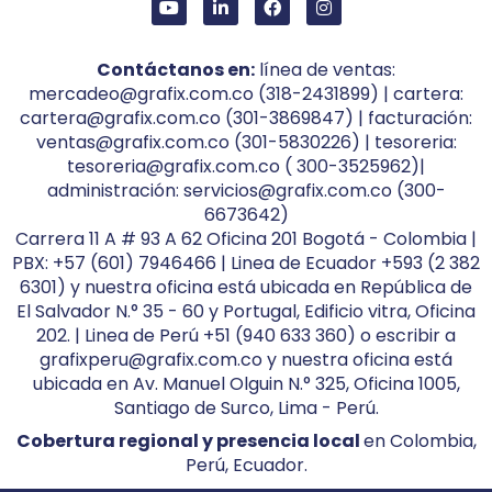
Contáctanos en:
línea de ventas:
mercadeo@grafix.com.co (318-2431899) | cartera:
cartera@grafix.com.co (301-3869847) | facturación:
ventas@grafix.com.co (301-5830226) | tesoreria:
tesoreria@grafix.com.co ( 300-3525962)|
administración: servicios@grafix.com.co (300-
6673642)
Carrera 11 A # 93 A 62 Oficina 201 Bogotá - Colombia |
PBX: +57 (601) 7946466 | Linea de Ecuador +593 (2 382
6301) y nuestra oficina está ubicada en República de
El Salvador N.° 35 - 60 y Portugal, Edificio vitra, Oficina
202. | Linea de Perú +51 (940 633 360) o escribir a
grafixperu@grafix.com.co y nuestra oficina está
ubicada en Av. Manuel Olguin N.° 325, Oficina 1005,
Santiago de Surco, Lima - Perú.
Cobertura regional y presencia local
en Colombia,
Perú, Ecuador.