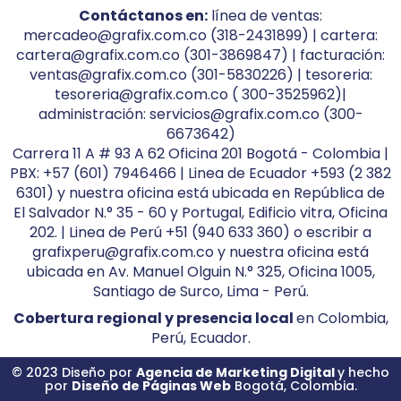
Contáctanos en:
línea de ventas:
mercadeo@grafix.com.co (318-2431899) | cartera:
cartera@grafix.com.co (301-3869847) | facturación:
ventas@grafix.com.co (301-5830226) | tesoreria:
tesoreria@grafix.com.co ( 300-3525962)|
administración: servicios@grafix.com.co (300-
6673642)
Carrera 11 A # 93 A 62 Oficina 201 Bogotá - Colombia |
PBX: +57 (601) 7946466 | Linea de Ecuador +593 (2 382
6301) y nuestra oficina está ubicada en República de
El Salvador N.° 35 - 60 y Portugal, Edificio vitra, Oficina
202. | Linea de Perú +51 (940 633 360) o escribir a
grafixperu@grafix.com.co y nuestra oficina está
ubicada en Av. Manuel Olguin N.° 325, Oficina 1005,
Santiago de Surco, Lima - Perú.
Cobertura regional y presencia local
en Colombia,
Perú, Ecuador.
© 2023 Diseño por
Agencia de Marketing Digital
y hecho
por
Diseño de Páginas Web
Bogotá, Colombia.