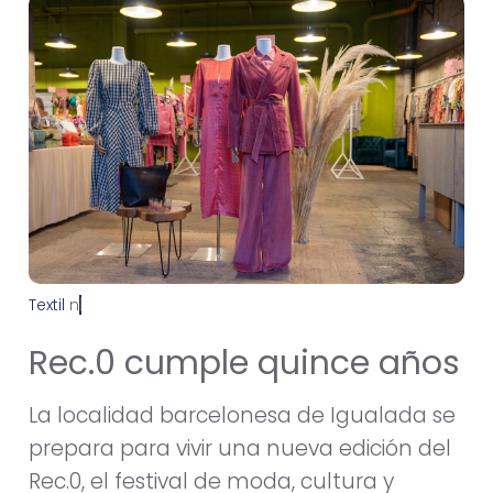
Textil
n
o
v
i
e
m
b
r
e
1
5
,
2
0
2
4
Rec.0 cumple quince años
La localidad barcelonesa de Igualada se
prepara para vivir una nueva edición del
Rec.0, el festival de moda, cultura y