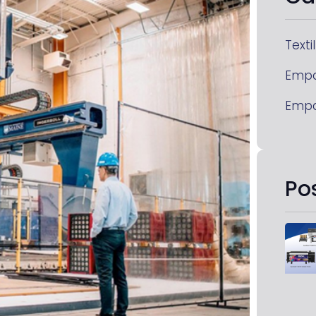
Textil
Emp
Emp
Po