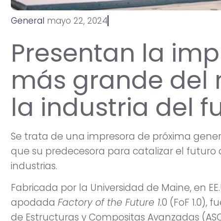
General
m
a
y
o
2
2
,
2
0
2
4
Presentan la imp
más grande del
la industria del f
Se trata de una impresora de próxima gene
que su predecesora para catalizar el futuro d
industrias.
Fabricada por la Universidad de Maine, en EE.
apodada
Factory of the Future 1.
0 (FoF 1.0), 
de Estructuras y Compositas Avanzadas (ASC