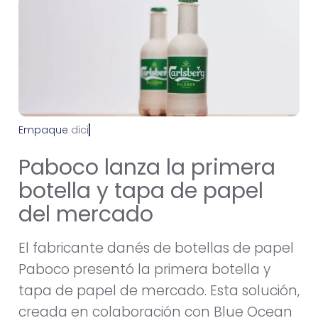
Empaque
d
i
c
i
e
m
b
r
e
1
1
,
2
0
2
4
Paboco lanza la primera
botella y tapa de papel
del mercado
El fabricante danés de botellas de papel
Paboco presentó la primera botella y
tapa de papel de mercado. Esta solución,
creada en colaboración con Blue Ocean