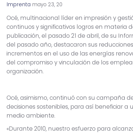
Imprenta
m
a
y
o
2
3
,
2
0
1
1
Océ, multinacional líder en impresión y ge
continuos y significativos logros en materia d
publicación, el pasado 21 de abril, de su Infor
del pasado año, destacaron sus reducciones
incrementos en el uso de las energías reno
del compromiso y vinculación de los emplead
organización.
Océ, asimismo, continuó con su campaña de 
decisiones sostenibles, para así beneficiar a
medio ambiente.
«Durante 2010, nuestro esfuerzo para alcanza