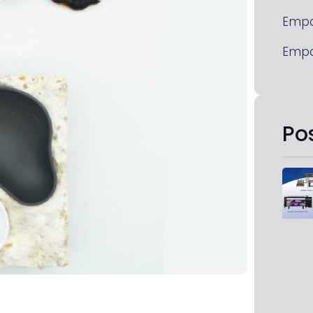
Emp
Emp
Po