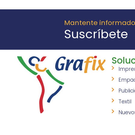
Mantente informad
Suscríbete
Soluc
Impre
Empa
Public
Textil
Nuevo