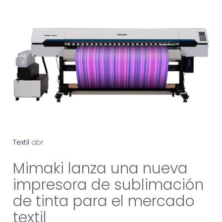
Textil
a
b
r
i
l
1
4
,
2
0
2
6
Mimaki lanza una nueva
impresora de sublimación
de tinta para el mercado
textil