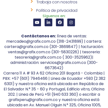
Trabaja con nosotros
Política de privacidad
Síguenos en:
Contáctanos en:
línea de ventas:
mercadeo@grafix.com.co (318-2431899) | cartera:
cartera@grafix.com.co (301-3869847) | facturación:
ventas@grafix.com.co (301-5830226) | tesoreria:
tesoreria@grafix.com.co ( 300-3525962)|
administración: servicios@grafix.com.co (300-
6673642)
Carrera 11 A # 93 A 62 Oficina 201 Bogotá - Colombia |
PBX: +57 (601) 7946466 | Linea de Ecuador +593 (2 382
6301) y nuestra oficina está ubicada en República de
El Salvador N.° 35 - 60 y Portugal, Edificio vitra, Oficina
202. | Linea de Perú +51 (940 633 360) o escribir a
grafixperu@grafix.com.co y nuestra oficina está
ubicada en Av. Manuel Olguin N.° 325, Oficina 1005,