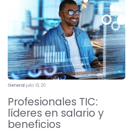
General
j
u
l
i
o
1
3
,
2
0
2
4
Profesionales TIC:
líderes en salario y
beneficios