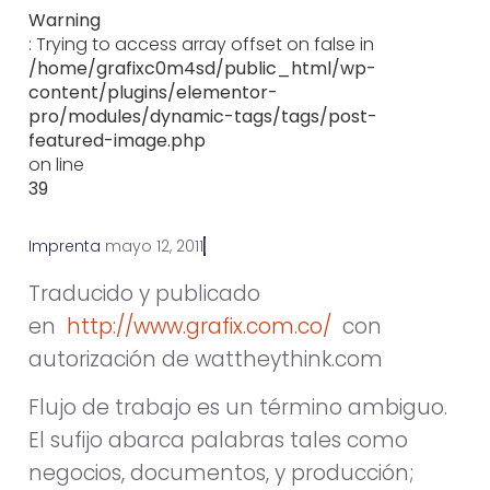
Warning
: Trying to access array offset on false in
/home/grafixc0m4sd/public_html/wp-
content/plugins/elementor-
pro/modules/dynamic-tags/tags/post-
featured-image.php
on line
39
Imprenta
m
a
y
o
1
2
,
2
0
1
1
Traducido y publicado
en
http://www.grafix.com.co/
con
autorización de wattheythink.com
Flujo de trabajo es un término ambiguo.
El sufijo abarca palabras tales como
negocios, documentos, y producción;