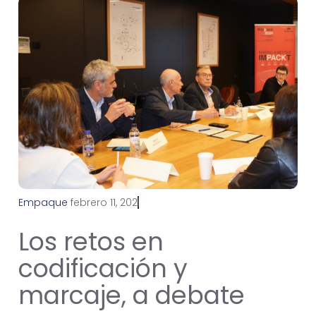
Empaque
f
e
b
r
e
r
o
1
1
,
2
0
2
4
Los retos en
codificación y
marcaje, a debate