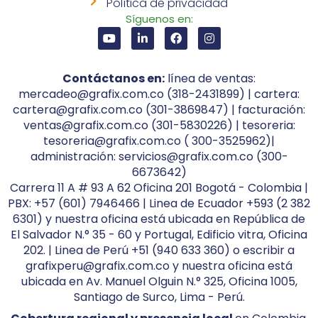
Política de privacidad
Síguenos en:
Contáctanos en:
línea de ventas:
mercadeo@grafix.com.co (318-2431899) | cartera:
cartera@grafix.com.co (301-3869847) | facturación:
ventas@grafix.com.co (301-5830226) | tesoreria:
tesoreria@grafix.com.co ( 300-3525962)|
administración: servicios@grafix.com.co (300-
6673642)
Carrera 11 A # 93 A 62 Oficina 201 Bogotá - Colombia |
PBX: +57 (601) 7946466 | Linea de Ecuador +593 (2 382
6301) y nuestra oficina está ubicada en República de
El Salvador N.° 35 - 60 y Portugal, Edificio vitra, Oficina
202. | Linea de Perú +51 (940 633 360) o escribir a
grafixperu@grafix.com.co y nuestra oficina está
ubicada en Av. Manuel Olguin N.° 325, Oficina 1005,
Santiago de Surco, Lima - Perú.