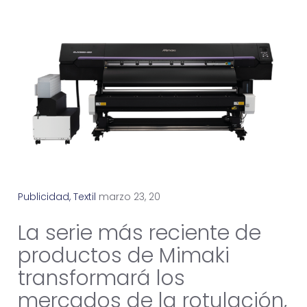
Publicidad
,
Textil
m
a
r
z
o
2
3
,
2
0
2
2
La serie más reciente de
productos de Mimaki
transformará los
mercados de la rotulación,