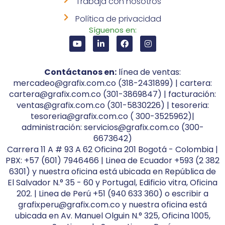
Trabaja con nosotros
Política de privacidad
Síguenos en:
Contáctanos en:
línea de ventas:
mercadeo@grafix.com.co (318-2431899) | cartera:
cartera@grafix.com.co (301-3869847) | facturación:
ventas@grafix.com.co (301-5830226) | tesoreria:
tesoreria@grafix.com.co ( 300-3525962)|
administración: servicios@grafix.com.co (300-
6673642)
Carrera 11 A # 93 A 62 Oficina 201 Bogotá - Colombia |
PBX: +57 (601) 7946466 | Linea de Ecuador +593 (2 382
6301) y nuestra oficina está ubicada en República de
El Salvador N.° 35 - 60 y Portugal, Edificio vitra, Oficina
202. | Linea de Perú +51 (940 633 360) o escribir a
grafixperu@grafix.com.co y nuestra oficina está
ubicada en Av. Manuel Olguin N.° 325, Oficina 1005,