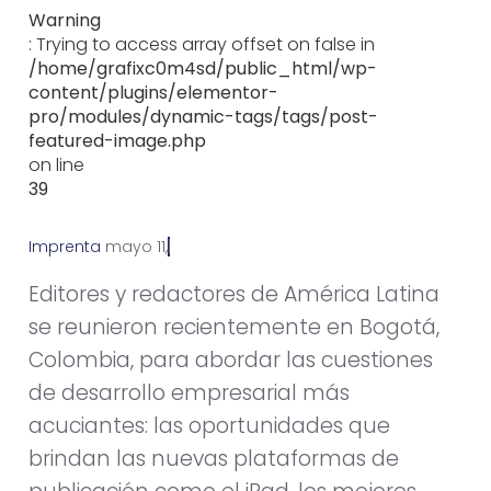
Warning
: Trying to access array offset on false in
/home/grafixc0m4sd/public_html/wp-
content/plugins/elementor-
pro/modules/dynamic-tags/tags/post-
featured-image.php
on line
39
Imprenta
m
a
y
o
1
1
,
2
0
1
1
Editores y redactores de América Latina
se reunieron recientemente en Bogotá,
Colombia, para abordar las cuestiones
de desarrollo empresarial más
acuciantes: las oportunidades que
brindan las nuevas plataformas de