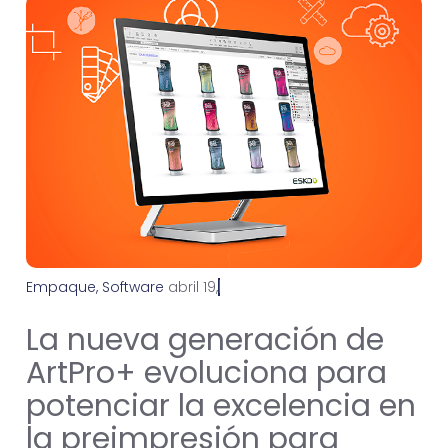
Empaque
,
Software
a
b
r
i
l
1
9
,
2
0
2
1
La nueva generación de
ArtPro+ evoluciona para
potenciar la excelencia en
la preimpresión para