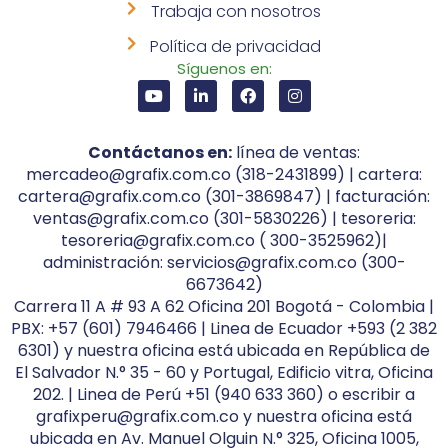
Trabaja con nosotros
Política de privacidad
Síguenos en:
Contáctanos en:
línea de ventas:
mercadeo@grafix.com.co (318-2431899) | cartera:
cartera@grafix.com.co (301-3869847) | facturación:
ventas@grafix.com.co (301-5830226) | tesoreria:
tesoreria@grafix.com.co ( 300-3525962)|
administración: servicios@grafix.com.co (300-
6673642)
Carrera 11 A # 93 A 62 Oficina 201 Bogotá - Colombia |
PBX: +57 (601) 7946466 | Linea de Ecuador +593 (2 382
6301) y nuestra oficina está ubicada en República de
El Salvador N.° 35 - 60 y Portugal, Edificio vitra, Oficina
202. | Linea de Perú +51 (940 633 360) o escribir a
grafixperu@grafix.com.co y nuestra oficina está
ubicada en Av. Manuel Olguin N.° 325, Oficina 1005,