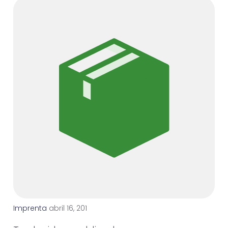
Imprenta
a
b
r
i
l
1
6
,
2
0
1
1