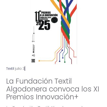
Textil
j
u
l
i
o
3
0
,
2
0
2
5
La Fundación Textil
Algodonera convoca los XI
Premios Innovación+