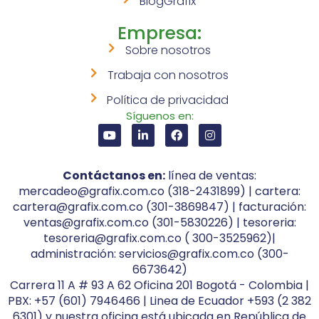
BlogGrafix
Empresa:
Sobre nosotros
Trabaja con nosotros
Política de privacidad
Síguenos en:
Contáctanos en:
línea de ventas:
mercadeo@grafix.com.co (318-2431899) | cartera:
cartera@grafix.com.co (301-3869847) | facturación:
ventas@grafix.com.co (301-5830226) | tesoreria:
tesoreria@grafix.com.co ( 300-3525962)|
administración: servicios@grafix.com.co (300-
6673642)
Carrera 11 A # 93 A 62 Oficina 201 Bogotá - Colombia |
PBX: +57 (601) 7946466 | Linea de Ecuador +593 (2 382
6301) y nuestra oficina está ubicada en República de