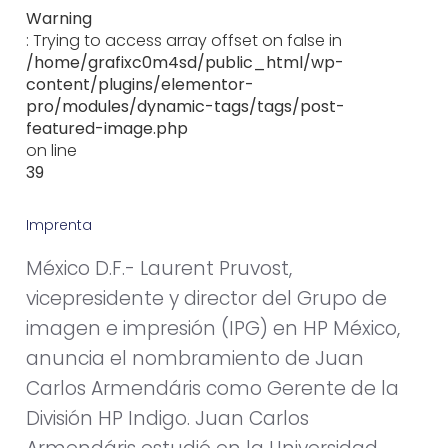
Warning
: Trying to access array offset on false in
/home/grafixc0m4sd/public_html/wp-
content/plugins/elementor-
pro/modules/dynamic-tags/tags/post-
featured-image.php
on line
39
Imprenta
j
u
n
i
o
1
8
,
2
0
1
1
México D.F.- Laurent Pruvost,
vicepresidente y director del Grupo de
imagen e impresión (IPG) en HP México,
anuncia el nombramiento de Juan
Carlos Armendáris como Gerente de la
División HP Indigo. Juan Carlos