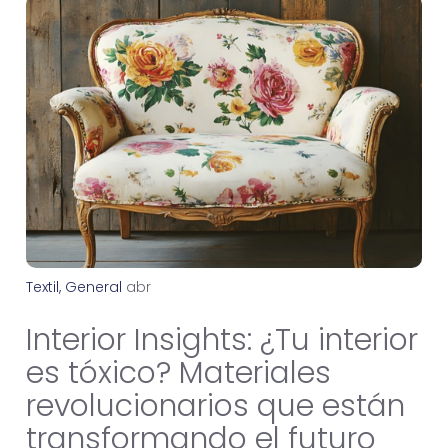
Textil
,
General
a
b
r
i
l
3
0
,
2
0
2
6
Interior Insights: ¿Tu interior
es tóxico? Materiales
revolucionarios que están
transformando el futuro