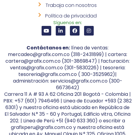
Trabaja con nosotros
Política de privacidad
Síguenos en:
Contáctanos en:
línea de ventas:
mercadeo@grafix.com.co (318-2431899) | cartera:
cartera@grafix.com.co (301-3869847) | facturación:
ventas@grafix.com.co (301-5830226) | tesoreria:
tesoreria@grafix.com.co ( 300-3525962)|
administración: servicios@grafix.com.co (300-
6673642)
Carrera 11 A # 93 A 62 Oficina 201 Bogotá - Colombia |
PBX: +57 (601) 7946466 | Linea de Ecuador +593 (2 382
6301) y nuestra oficina está ubicada en República de
El Salvador N.° 35 - 60 y Portugal, Edificio vitra, Oficina
202. | Linea de Perú +51 (940 633 360) o escribir a
grafixperu@grafix.com.co y nuestra oficina está
ubicada en Av. Manuel Olguin N.° 325, Oficina 1005,