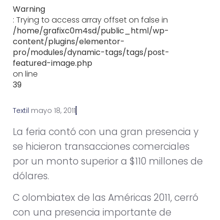
Warning
: Trying to access array offset on false in
/home/grafixc0m4sd/public_html/wp-
content/plugins/elementor-
pro/modules/dynamic-tags/tags/post-
featured-image.php
on line
39
Textil
m
a
y
o
1
8
,
2
0
1
1
La feria contó con una gran presencia y
se hicieron transacciones comerciales
por un monto superior a $110 millones de
dólares.
C olombiatex de las Américas 2011, cerró
con una presencia importante de