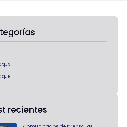
tegorías
aque
aque
st recientes
Comunicados de prensaLas