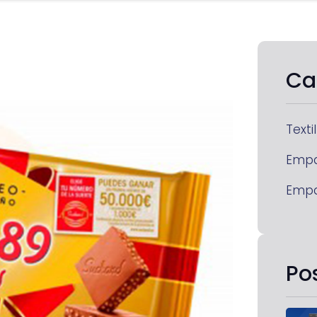
Ca
Textil
Emp
Emp
Po