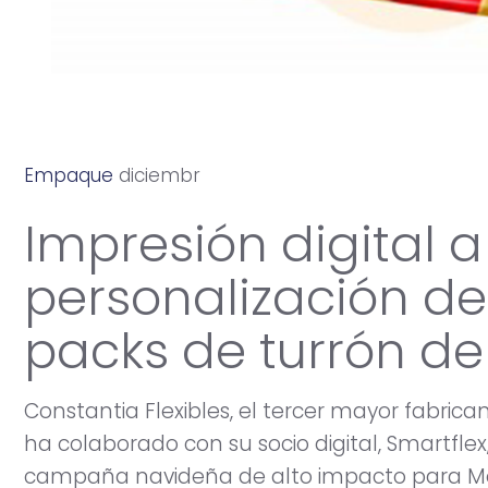
Empaque
d
i
c
i
e
m
b
r
e
2
8
,
2
0
2
5
Impresión digital a
personalización de
packs de turrón d
Constantia Flexibles, el tercer mayor fabrica
ha colaborado con su socio digital, Smartfle
campaña navideña de alto impacto para M