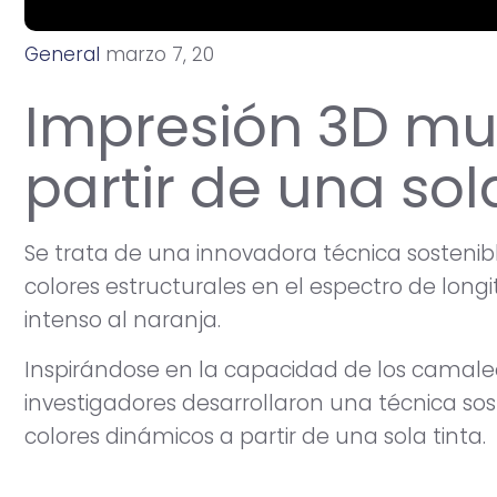
General
m
a
r
z
o
7
,
2
0
2
4
Impresión 3D mul
partir de una sol
Se trata de una innovadora técnica sostenibl
colores estructurales en el espectro de longi
intenso al naranja.
Inspirándose en la capacidad de los camaleo
investigadores desarrollaron una técnica sos
colores dinámicos a partir de una sola tinta.