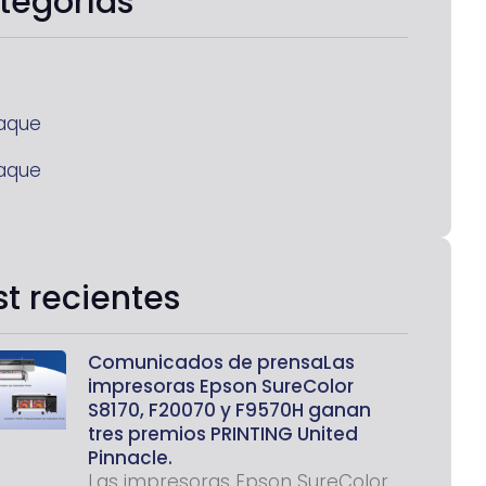
tegorías
aque
aque
st recientes
Comunicados de prensaLas
impresoras Epson SureColor
S8170, F20070 y F9570H ganan
tres premios PRINTING United
Pinnacle.
Las impresoras Epson SureColor