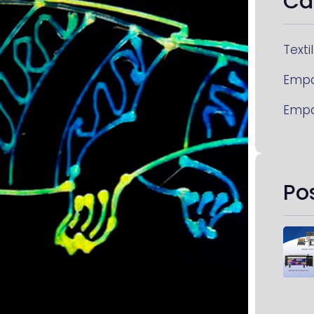
Ca
Textil
Emp
Emp
Po