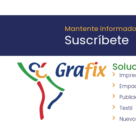
Mantente informad
Suscríbete
Soluc
Impre
Empa
Public
Textil
Nuevo