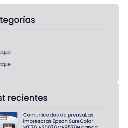
tegorías
aque
aque
st recientes
Comunicados de prensaLas
impresoras Epson SureColor
S8170, F20070 y F9570H ganan