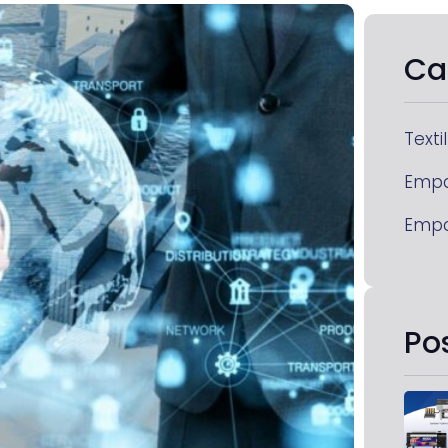
Ca
Textil
Emp
Emp
Po