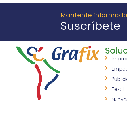
Mantente informad
Suscríbete
Soluc
Impre
Empa
Public
Textil
Nuevo