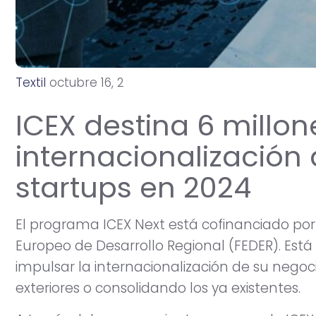
Textil
o
c
t
u
b
r
e
1
6
,
2
0
2
4
ICEX destina 6 millon
internacionalización
startups en 2024
El programa ICEX Next está cofinanciado por
Europeo de Desarrollo Regional (FEDER). Está
impulsar la internacionalización de su neg
exteriores o consolidando los ya existentes.