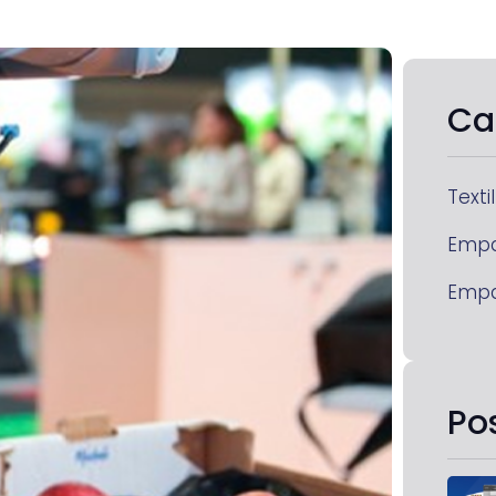
Ca
Textil
Emp
Emp
Po