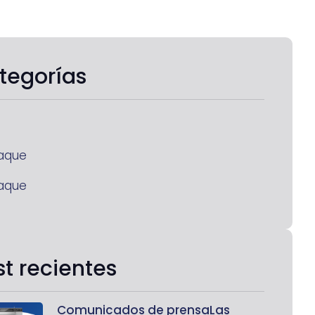
tegorías
aque
aque
st recientes
Comunicados de prensaLas