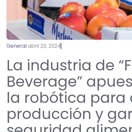
General
a
b
r
i
l
2
0
,
2
0
2
4
La industria de “
Beverage” apuest
la robótica para 
producción y gar
seguridad alime