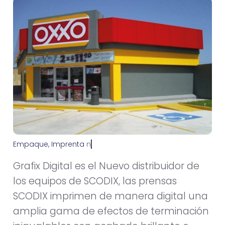
Empaque
,
Imprenta
n
o
v
i
e
m
b
r
e
1
0
,
2
0
1
2
Grafix Digital es el Nuevo distribuidor de
los equipos de SCODIX, las prensas
SCODIX imprimen de manera digital una
amplia gama de efectos de terminación