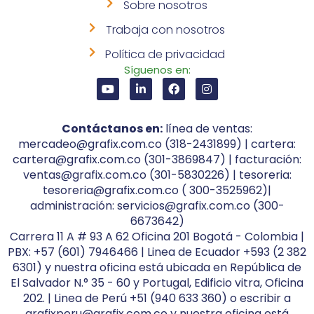
Sobre nosotros
Trabaja con nosotros
Política de privacidad
Síguenos en:
Contáctanos en:
línea de ventas:
mercadeo@grafix.com.co (318-2431899) | cartera:
cartera@grafix.com.co (301-3869847) | facturación:
ventas@grafix.com.co (301-5830226) | tesoreria:
tesoreria@grafix.com.co ( 300-3525962)|
administración: servicios@grafix.com.co (300-
6673642)
Carrera 11 A # 93 A 62 Oficina 201 Bogotá - Colombia |
PBX: +57 (601) 7946466 | Linea de Ecuador +593 (2 382
6301) y nuestra oficina está ubicada en República de
El Salvador N.° 35 - 60 y Portugal, Edificio vitra, Oficina
202. | Linea de Perú +51 (940 633 360) o escribir a
grafixperu@grafix.com.co y nuestra oficina está