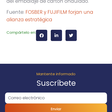
del embalaje de cartón ondulado.
Fuente:
FOSBER y FUJIFILM forjan una
alianza estratégica
Compártelo en:
Mantente informado
Suscríbete
Enviar