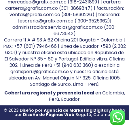
mercadeo@grafix.com.co (318-2431899) | cartera:
cartera@grafix.com.co (301-3869847) | facturación:
ventas@grafix.com.co (301-5830226) | tesoreria:
tesoreria@grafix.com.co ( 300-3525962)|
administración: servicios@grafix.com.co (300-
6673642)
Carrera 11 A # 93 A 62 Oficina 201 Bogotá - Colombia |
PBX: +57 (601) 7946466 | Linea de Ecuador +593 (2 382
6301) y nuestra oficina está ubicada en República de
El Salvador N.° 35 - 60 y Portugal, Edificio vitra, Oficina
202. | Linea de Perú +51 (940 633 360) o escribir a
grafixperu@grafix.com.co y nuestra oficina está
ubicada en Av. Manuel Olguin N.° 325, Oficina 1005,
Santiago de Surco, Lima - Perú.
Cobertura regional y presencia local
en Colombia,
Perú, Ecuador.
© 2023 Diseño por
Agencia de Marketing Digital
y hecho
por
Diseño de Páginas Web
Bogotá, Colombia.