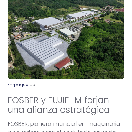
Empaque
a
b
r
i
l
2
8
,
2
0
2
6
FOSBER y FUJIFILM forjan
una alianza estratégica
FOSBER, pionera mundial en maquinaria