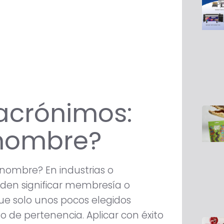
acrónimos:
 nombre?
nguaje empresarial en nuestra industria. Algunas abreviaturas comunes que vale la pena explicar y ampliar incluyen: • Inyección de tinta de producción (PIJ) • Sistema de coincidencia Pantone (PMS) • Solo para posición (FPO) • Nocauts (KOs) • Reconocimiento óptico de caracteres (OCR) • URLs personalizadas (pURLs) • Códigos de respuesta rápida (códigos QR) Sin un directorio de acrónimos, es probable que al cliente medio le resulte difícil entender lo siguiente: «En el mundo de la impresión PIJ, el uso eficaz del PMS garantiza una precisión de color vibrante. Mientras que las imágenes FPO guían el diseño del diseño, los KO garantizan superposiciones de color precisas. El uso de OCR para el escaneo de texto, las pURL para el marketing personalizado y los códigos QR para facilitar el acceso a la información ha revolucionado el panorama de la interacción digital». Después de haber estado en la industria durante años, los profesionales experimentados pueden salpicar sus conversaciones con acrónimos por costumbre. Estos veteranos deben ser conscientes de su idioma, especialmente cuando interactúan con clientes o recién llegados. Un momento extra dedicado a aclarar o elegir una terminología más directa puede ayudar a que esa persona se sienta valorada y comprendida. Si bien los PSP pueden avanzar en la simplificación de su lenguaje, los clientes también tienen un papel que desempeñar. Hay que animarles a buscar claridad siempre que no estén seguros. Las formas de promover esta cultura incluyen agregar recordatorios en boletines informativos o durante los puntos de contacto regulares con los clientes, asegurarles que ninguna pregunta es demasiado fundamental y enfatizar que su comprensión es primordial. En esencia, educar a los clientes es algo más que vocabulario: se trata de inclusión. Cuando los clientes entienden el idioma, no son solo clientes; Pasan a formar parte de un club exclusivo. Son personas con información privilegiada que están al tanto de los matices de la industria. Este sentido de pertenencia puede mejorar significativamente la lealtad y la satisfacción. La conclusión Si bien los acrónimos pueden captar la atención y promover la identidad de la marca, el valor genuino y las soluciones detrás de ellos conducen a relaciones y resultados exitosos con los clientes. Siempre prioriza las necesidades de un cliente sobre el deseo de sonar actual o moderno. En una era en la que la experiencia del cliente es primordial, las formas en que los PSP se comunican pueden desempeñar un papel fundamental. Al desmitificar el lenguaje de los acrónimos, las empresas garantizan una comunicación más clara y forjan relaciones más sólidas e inclusivas con su clientela. Recuerde siempre que, en el mundo de los negocios, lo que cuenta no es solo lo que dice, sino cómo lo dice. Como parte del Servicio de Consultoría de Estrategias de Desarrollo de Negocios en Keypoint Intelligence, Karen Kimerer ha experimentado los muchos desafíos de expandir las oportunidades de mercado actuales y asegurar nuevos negocios. Ha desarrollado un enfoque sistemático de estas oportunidades, abordando los requisitos únicos para convertirse en un líder en nuestra industria cambiante. Durante 60 años, la industria de la imagen digital ha confiado en Keypoint Intelligence para realizar pruebas prácticas independientes, datos de laboratorio e investigación de mercado para impulsar el éxito de los productos y las ventas. Keypoint Intelligence ha sido reconocid