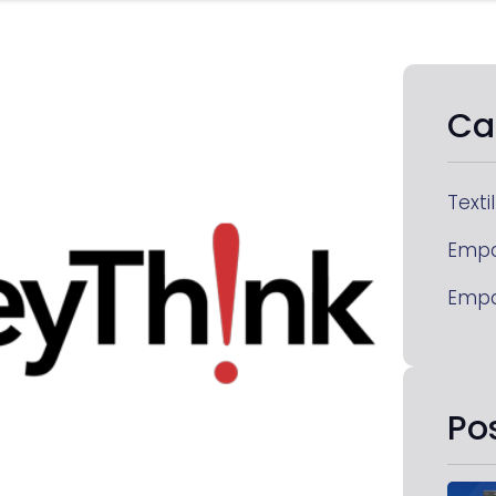
Ca
Textil
Emp
Emp
Po