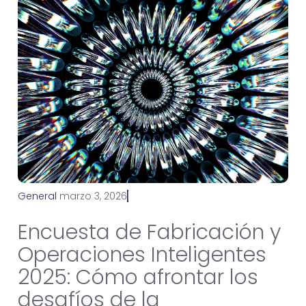
General
m
a
r
z
o
3
,
2
0
2
6
Encuesta de Fabricación y
Operaciones Inteligentes
2025: Cómo afrontar los
desafíos de la