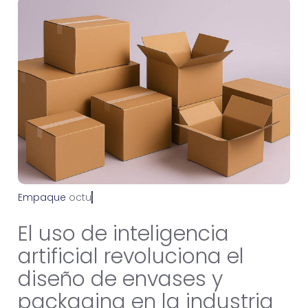
Empaque
o
c
t
u
b
r
e
3
,
2
0
2
5
El uso de inteligencia
artificial revoluciona el
diseño de envases y
packaging en la industria