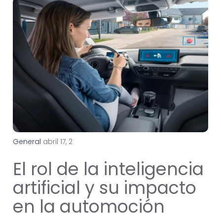
General
a
b
r
i
l
1
7
,
2
0
2
4
El rol de la inteligencia
artificial y su impacto
en la automoción