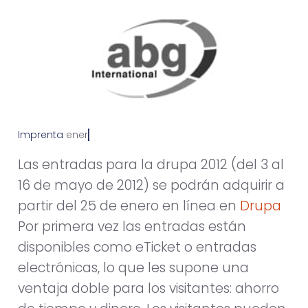
Imprenta
e
n
e
r
o
1
9
,
2
0
1
2
Las entradas para la drupa 2012 (del 3 al
16 de mayo de 2012) se podrán adquirir a
partir del 25 de enero en línea en
Drupa
Por primera vez las entradas están
disponibles como eTicket o entradas
electrónicas, lo que les supone una
ventaja doble para los visitantes: ahorro