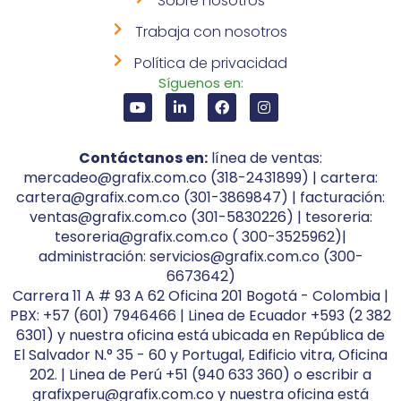
Sobre nosotros
Trabaja con nosotros
Política de privacidad
Síguenos en:
Contáctanos en:
línea de ventas:
mercadeo@grafix.com.co (318-2431899) | cartera:
cartera@grafix.com.co (301-3869847) | facturación:
ventas@grafix.com.co (301-5830226) | tesoreria:
tesoreria@grafix.com.co ( 300-3525962)|
administración: servicios@grafix.com.co (300-
6673642)
Carrera 11 A # 93 A 62 Oficina 201 Bogotá - Colombia |
PBX: +57 (601) 7946466 | Linea de Ecuador +593 (2 382
6301) y nuestra oficina está ubicada en República de
El Salvador N.° 35 - 60 y Portugal, Edificio vitra, Oficina
202. | Linea de Perú +51 (940 633 360) o escribir a
grafixperu@grafix.com.co y nuestra oficina está