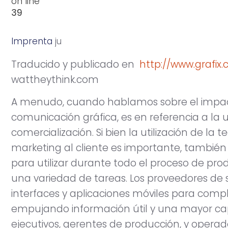
on line
39
Imprenta
j
u
n
i
o
6
,
2
0
1
1
Traducido y publicado en
http://www.grafix
wattheythink.com
A menudo, cuando hablamos sobre el impact
comunicación gráfica, es en referencia a la u
comercialización. Si bien la utilización de la
marketing al cliente es importante, tambié
para utilizar durante todo el proceso de pro
una variedad de tareas. Los proveedores de 
interfaces y aplicaciones móviles para comp
empujando información útil y una mayor ca
ejecutivos, gerentes de producción, y operad