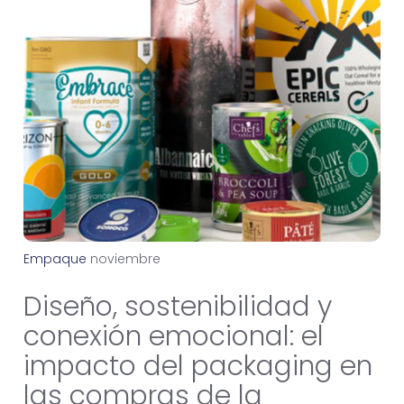
Empaque
n
o
v
i
e
m
b
r
e
1
2
,
2
0
2
5
Diseño, sostenibilidad y
conexión emocional: el
impacto del packaging en
las compras de la