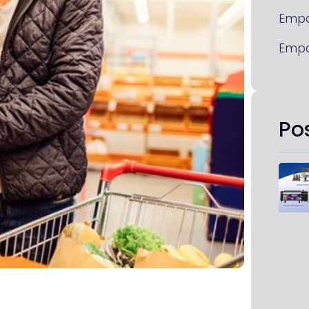
Emp
Emp
Po