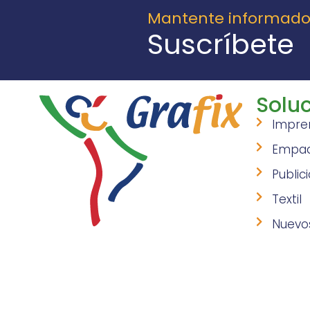
Mantente informad
Suscríbete
Soluc
Impre
Empa
Public
Textil
Nuevo