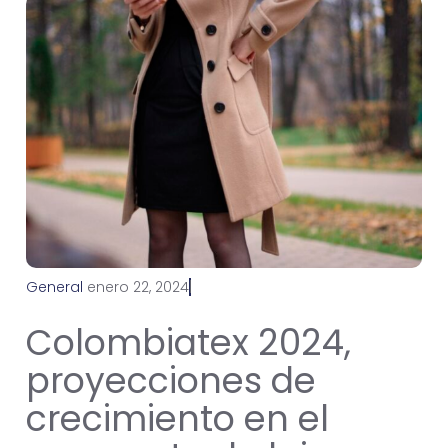
General
e
n
e
r
o
2
2
,
2
0
2
4
Colombiatex 2024,
proyecciones de
crecimiento en el